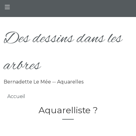
Aller au contenu principal
Des dessins dans les
arbres
Bernadette Le Mée -- Aquarelles
Fil d'Ariane
Accueil
Aquarelliste ?