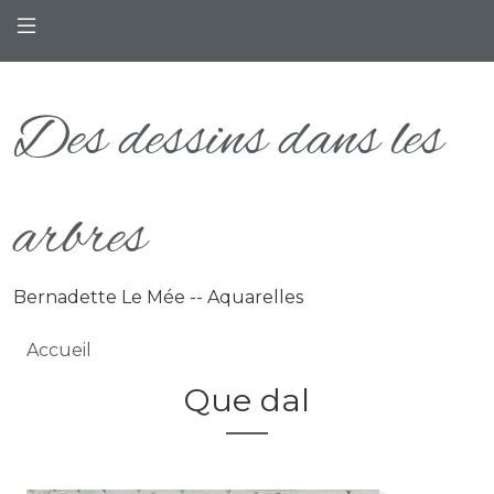
Aller au contenu principal
Des dessins dans les
arbres
Bernadette Le Mée -- Aquarelles
Fil d'Ariane
Accueil
Que dal