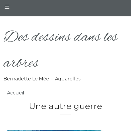
Aller au contenu principal
Des dessins dans les
arbres
Bernadette Le Mée -- Aquarelles
Fil d'Ariane
Accueil
Une autre guerre