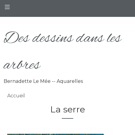
Aller au contenu principal
Des dessins dans les
arbres
Bernadette Le Mée -- Aquarelles
Fil d'Ariane
Accueil
La serre