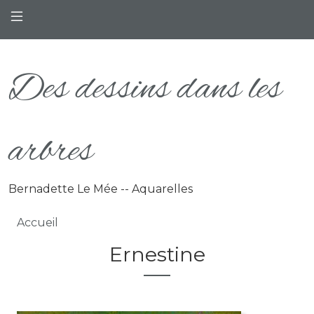
Aller au contenu principal
Des dessins dans les
arbres
Bernadette Le Mée -- Aquarelles
Fil d'Ariane
Accueil
Ernestine