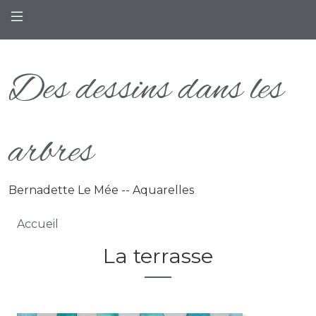
Aller au contenu principal
Des dessins dans les
arbres
Bernadette Le Mée -- Aquarelles
Fil d'Ariane
Accueil
La terrasse