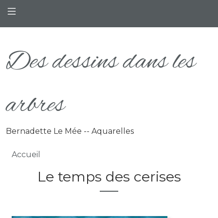
Aller au contenu principal
Des dessins dans les
arbres
Bernadette Le Mée -- Aquarelles
Fil d'Ariane
Accueil
Le temps des cerises