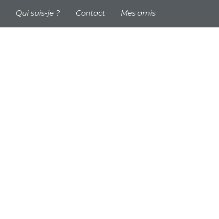
 header
Qui suis-je ?
Contact
Mes amis