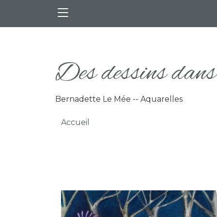
Aller au contenu principal
Des dessins dans 
Bernadette Le Mée -- Aquarelles
Fil d'Ariane
Accueil
Photo de l'aquarelle