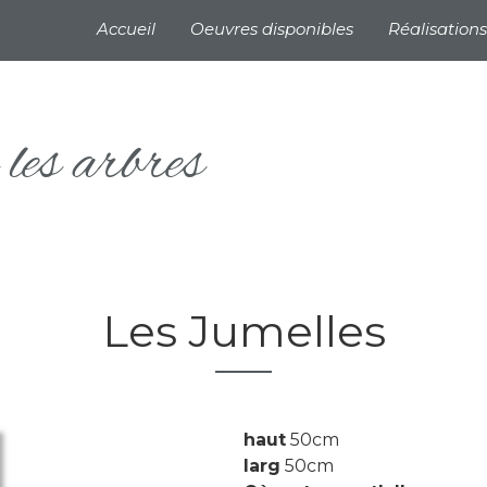
Navigation principale
Accueil
Oeuvres disponibles
Réalisations
les arbres
Les Jumelles
haut
50cm
larg
50cm