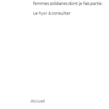
femmes solidaires dont je fais partie.
Le
flyer
à consulter
Fil d'Ariane
Accueil