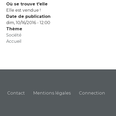
Où se trouve t'elle
Elle est vendue !
Date de publication
dim, 10/16/2016 - 12:00
Thème
Société
Fil d'Ariane
Accueil
Menu Pied de page
Contact
Mentions légales
Connection