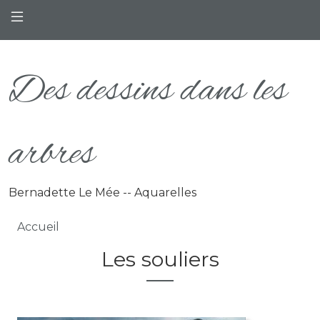
Aller au contenu principal
Des dessins dans les
arbres
Bernadette Le Mée -- Aquarelles
Fil d'Ariane
Accueil
Les souliers