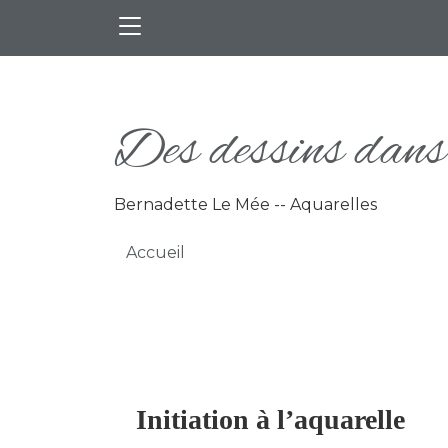
Aller au contenu principal
Des dessins dans 
Bernadette Le Mée -- Aquarelles
Fil d'Ariane
Accueil
Initiation à l’aquarelle