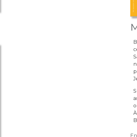
M
B
c
S
n
p
J
S
a
o
À
B
En