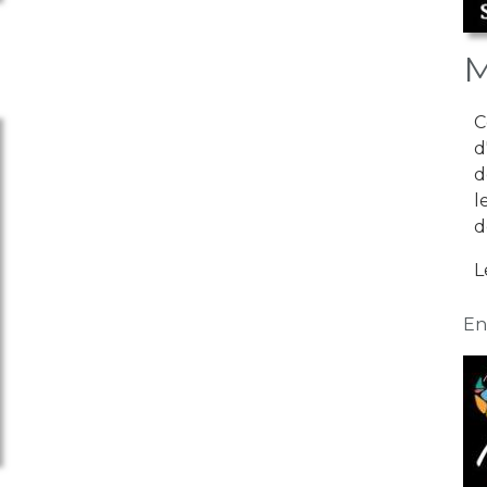
M
C
d
d
l
d
L
En