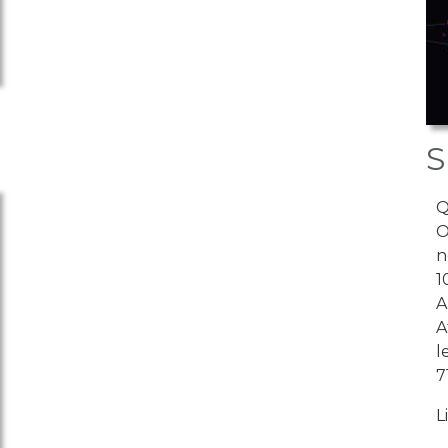
S
Q
O
n
1
A
A
l
7
L