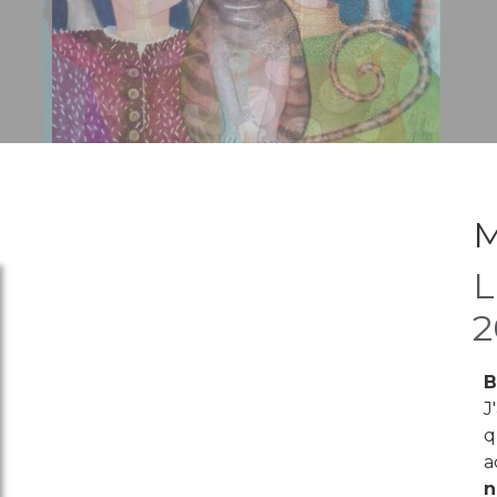
M
L
2
B
J
q
a
n