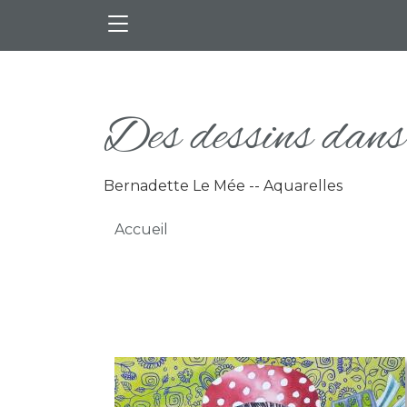
Aller au contenu principal
Des dessins dans 
Bernadette Le Mée -- Aquarelles
Fil d'Ariane
Accueil
Photo de l'aquarelle