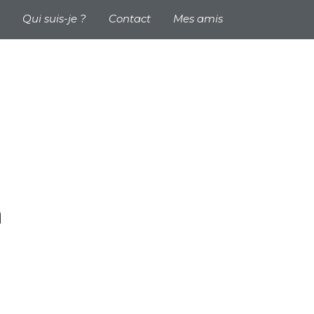
 header
Qui suis-je ?
Contact
Mes amis
h