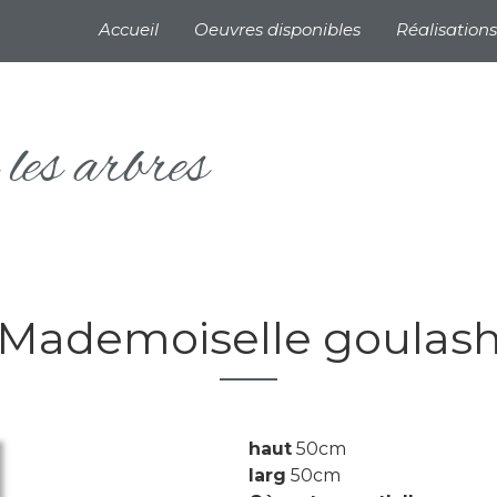
Navigation principale
Accueil
Oeuvres disponibles
Réalisations
les arbres
Mademoiselle goulas
haut
50cm
larg
50cm