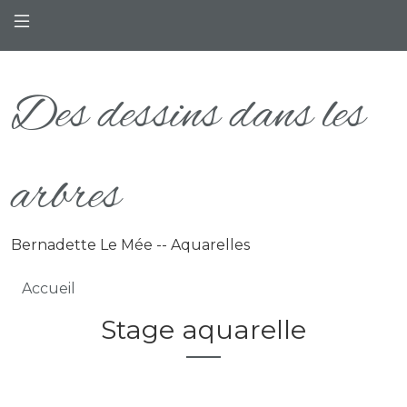
Aller au contenu principal
Des dessins dans les
arbres
Bernadette Le Mée -- Aquarelles
Fil d'Ariane
Accueil
Stage aquarelle