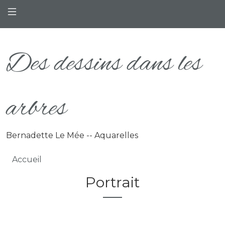
Aller au contenu principal
Des dessins dans les
arbres
Bernadette Le Mée -- Aquarelles
Fil d'Ariane
Accueil
Portrait